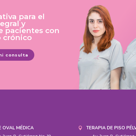
tiva para el
egral y
de pacientes con
o crónico
mi consulta
E OVAL MÉDICA
TERAPIA DE PISO PÉL
