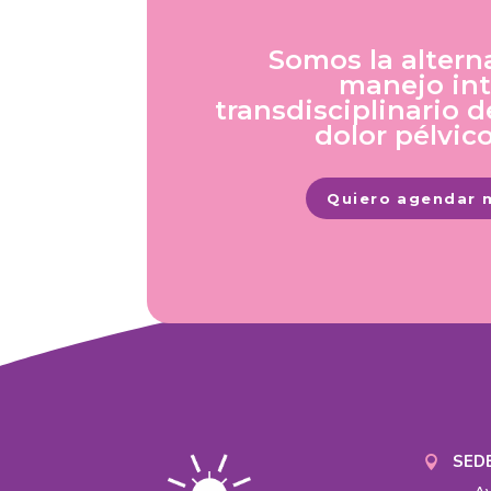
Somos la alterna
manejo int
transdisciplinario 
dolor pélvic
Quiero agendar 
SED
