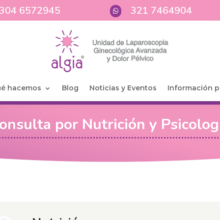
304 6572945
321 7464904

é hacemos
Blog
Noticias y Eventos
Información p
onsulta por Nutrición y Psicolog