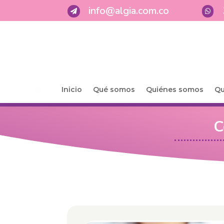
info@algia.com.co


Inicio
Qué somos
Quiénes somos
Qu
C