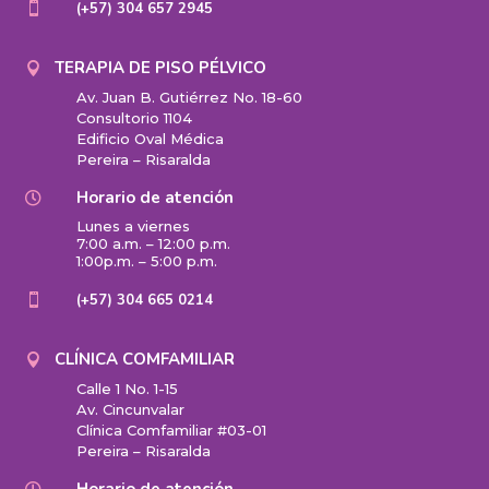
(+57) 304 657 2945

TERAPIA DE PISO PÉLVICO

Av. Juan B. Gutiérrez No. 18-60
Consultorio 1104
Edificio Oval Médica
Pereira – Risaralda
Horario de atención

Lunes a viernes
7:00 a.m. – 12:00 p.m.
1:00p.m. – 5:00 p.m.
(+57) 304 665 0214

CLÍNICA COMFAMILIAR

Calle 1 No. 1-15
Av. Cincunvalar
Clínica Comfamiliar #03-01
Pereira – Risaralda
Horario de atención