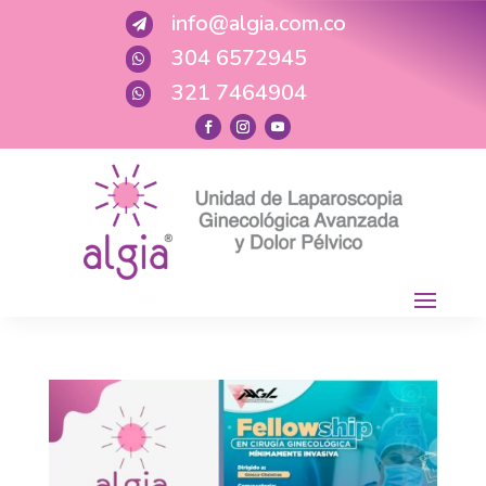
info@algia.com.co

304 6572945

321 7464904
